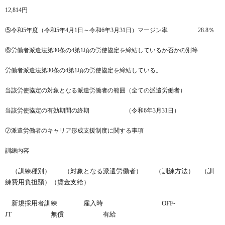
12,814円
⑤令和5年度（令和5年4月1日～令和6年3月31日）マージン率 28.8％
⑥労働者派遣法第30条の4第1項の労使協定を締結しているか否かの別等
労働者派遣法第30条の4第1項の労使協定を締結している。
当該労使協定の対象となる派遣労働者の範囲（全ての派遣労働者）
当該労使協定の有効期間の終期 （令和6年3月31日）
⑦派遣労働者のキャリア形成支援制度に関する事項
訓練内容
（訓練種別） （対象となる派遣労働者） （訓練方法） （訓
練費用負担額）（賃金支給）
新規採用者訓練 雇入時 OFF-
JT 無償 有給