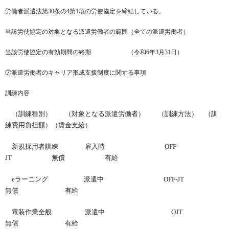
労働者派遣法第30条の4第1項の労使協定を締結している。
当該労使協定の対象となる派遣労働者の範囲（全ての派遣労働者）
当該労使協定の有効期間の終期 （令和6年3月31日）
⑦派遣労働者のキャリア形成支援制度に関する事項
訓練内容
（訓練種別） （対象となる派遣労働者） （訓練方法） （訓
練費用負担額）（賃金支給）
新規採用者訓練 雇入時 OFF-
JT 無償 有給
eラーニング
派遣中 OFF-JT
無償 有給
電装作業全般 派遣中 OJT
無償 有給