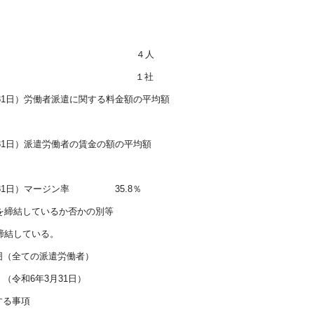
 派遣労働者数 ４人
先事業所数 １社
月31日）労働者派遣に関する料金額の平均額
月31日）派遣労働者の賃金の額の平均額
3月31日）マージン率 35.8％
定を締結しているか否かの別等
締結している。
囲（全ての派遣労働者）
和6年3月31日）
する事項